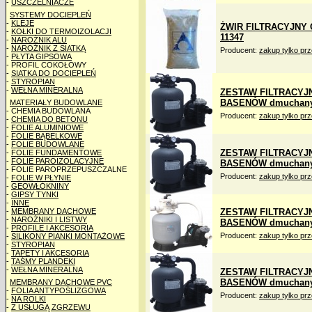
-
USZCZELNIACZE
SYSTEMY DOCIEPLEŃ
-
KLEJE
ŻWIR FILTRACYJNY 
-
KOŁKI DO TERMOIZOLACJI
11347
-
NAROŻNIK ALU
-
NAROŻNIK Z SIATKĄ
Producent:
zakup tylko pr
-
PŁYTA GIPSOWA
- PROFIL COKOŁOWY
-
SIATKA DO DOCIEPLEŃ
-
STYROPIAN
-
WEŁNA MINERALNA
ZESTAW FILTRACYJN
BASENÓW dmuchanych
MATERIAŁY BUDOWLANE
- CHEMIA BUDOWLANA
Producent:
zakup tylko pr
-
CHEMIA DO BETONU
-
FOLIE ALUMINIOWE
-
FOLIE BĄBELKOWE
-
FOLIE BUDOWLANE
ZESTAW FILTRACYJN
-
FOLIE FUNDAMENTOWE
-
FOLIE PAROIZOLACYJNE
BASENÓW dmuchanych
- FOLIE PAROPRZEPUSZCZALNE
Producent:
zakup tylko pr
-
FOLIE W PŁYNIE
-
GEOWŁÓKNINY
-
GIPSY TYNKI
-
INNE
-
MEMBRANY DACHOWE
ZESTAW FILTRACYJ
-
NAROŻNIKI I LISTWY
BASENÓW dmuchanych
-
PROFILE I AKCESORIA
Producent:
zakup tylko pr
-
SILIKONY PIANKI MONTAŻOWE
-
STYROPIAN
-
TAPETY I AKCESORIA
-
TAŚMY PLANDEKI
-
WEŁNA MINERALNA
ZESTAW FILTRACYJN
BASENÓW dmuchanych
MEMBRANY DACHOWE PVC
-
FOLIA ANTYPOŚLIZGOWA
Producent:
zakup tylko pr
-
NA ROLKI
-
Z USŁUGĄ ZGRZEWU