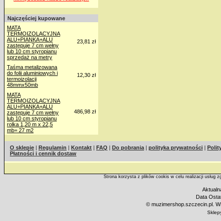
Najczęściej kupowane
MATA
TERMOIZOLACYJNA
ALU+PIANKA+ALU
23,81 zł
zastępuje 7 cm wełny
lub 10 cm styropianu
sprzedaż na metry
Taśma metalizowana
do folii aluminiowych i
12,30 zł
termoizolacji
48mmx50mb
MATA
TERMOIZOLACYJNA
ALU+PIANKA+ALU
486,98 zł
zastępuje 7 cm wełny
lub 10 cm styropianu
rolka 1,20 m x 22,5
mb= 27 m2
O sklepie
|
Regulamin
|
Kontakt
|
FAQ
|
Do pobrania
|
polityka prywatności
|
Polit
Płatności i cennik dostaw
Strona korzysta z plików cookis w celu realizacji usług 
Aktualn
Data Ostat
©
muzimershop.szczecin.pl. Ws
Sklep