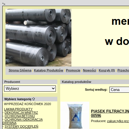
">
Strona Główna
|
Katalog Produktów
|
Promocje
|
Nowości
|
Koszyk (0)
|
Przecho
Producent
Katalog produktów
Sortuj według:
Wybierz kategorię
WYPRZEDAŻ KOŃCÓWEK 2020
LAKMA PRODUKTY
PIASEK FILTRACYJNY
-
DEKORACJA WNĘTRZ
00596
-
OCHRONA BETONU
-
OCHRONA I DEKORACJA
Producent:
zakup tylko pr
DREWNA
-
SYSTEMY DOCIEPLEŃ