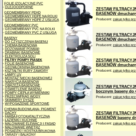
FOLIE IZOLACYJNE PVC
-
OLEJOODPORNE
ZESTAW FILTRACYJN
GEOMEMBRANY PEHD
BASENÓW dmuchanych
-
GEOMEMBRANY HDPE NA ROLKI
Producent:
zakup tylko pr
-
GEOMEMBRANY HDPE Z USŁUGĄ
GEOMEMBRANY PVC
- GEOMEMBRANY PVC NA ROLKI
-
GEOMEMBRANY PVC Z USŁUGĄ
ZESTAW FILTRACYJ
BASENY
BASENÓW dmuchanych
-
DO CZYSZCZENIA BASENU
Producent:
zakup tylko pr
-
CHEMIA BASENOWA
-
DOZOWANIE POMIAR
-
DRABINKI BASENOWE
-
ELEKTROLIZA SOLI
-
FILTRY POMPY PIASEK
ZESTAW FILTRACYJ
-
FOLIE BASENOWE
BASENÓW dmuchanych
-
GEOWŁÓKNINA BASENOWA
Producent:
zakup tylko pr
-
KSZTAŁTKI RURY ZAWORY
-
LAMPY UV
-
MONTAŻ NIECKI BASENOWEJ
-
NAKRYCIA BASENÓW
-
OBRZEŻA BASENOWE
ZESTAW FILTRACYJN
-
OŚWIETLENIE BASENU
bocznym baseny do
-
POMPY CIEPŁA WYMIENNIKI
-
PRZECIWPRĄD WODY
Producent:
zakup tylko pr
-
SKIMMERY DYSZE
-
WYPOSAŻENIE SPORTOWE
CHEMIA BUDOWLANA- PIGMENT
-
DACHY
ZESTAW FILTRACYJ
-
FARBA FOTOKATALITYCZNA
BASENÓW baseny dmu
-
ŁAZIENKI I KUCHNIE
Producent:
zakup tylko pr
-
MALOWANIE ELEWACJI I FASAD
-
MALOWANIE WNĘTRZ
-
POSADZKI I KOSTKA BRUKOWA
-
TARASY I BALKONY