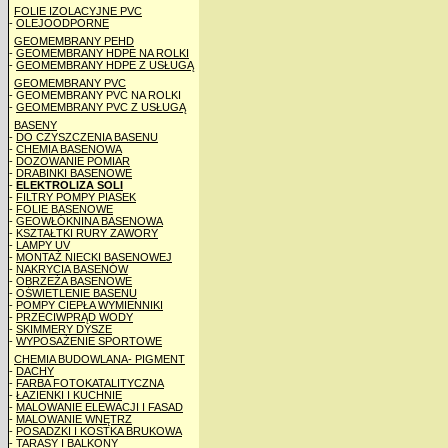
FOLIE IZOLACYJNE PVC
-
OLEJOODPORNE
GEOMEMBRANY PEHD
-
GEOMEMBRANY HDPE NA ROLKI
-
GEOMEMBRANY HDPE Z USŁUGĄ
GEOMEMBRANY PVC
- GEOMEMBRANY PVC NA ROLKI
-
GEOMEMBRANY PVC Z USŁUGĄ
BASENY
-
DO CZYSZCZENIA BASENU
-
CHEMIA BASENOWA
-
DOZOWANIE POMIAR
-
DRABINKI BASENOWE
-
ELEKTROLIZA SOLI
-
FILTRY POMPY PIASEK
-
FOLIE BASENOWE
-
GEOWŁÓKNINA BASENOWA
-
KSZTAŁTKI RURY ZAWORY
-
LAMPY UV
-
MONTAŻ NIECKI BASENOWEJ
-
NAKRYCIA BASENÓW
-
OBRZEŻA BASENOWE
-
OŚWIETLENIE BASENU
-
POMPY CIEPŁA WYMIENNIKI
-
PRZECIWPRĄD WODY
-
SKIMMERY DYSZE
-
WYPOSAŻENIE SPORTOWE
CHEMIA BUDOWLANA- PIGMENT
-
DACHY
-
FARBA FOTOKATALITYCZNA
-
ŁAZIENKI I KUCHNIE
-
MALOWANIE ELEWACJI I FASAD
-
MALOWANIE WNĘTRZ
-
POSADZKI I KOSTKA BRUKOWA
-
TARASY I BALKONY