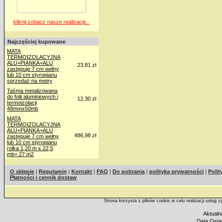
kliknij zobacz nasze realizacje..
Najczęściej kupowane
MATA
TERMOIZOLACYJNA
ALU+PIANKA+ALU
23,81 zł
zastępuje 7 cm wełny
lub 10 cm styropianu
sprzedaż na metry
Taśma metalizowana
do folii aluminiowych i
12,30 zł
termoizolacji
48mmx50mb
MATA
TERMOIZOLACYJNA
ALU+PIANKA+ALU
486,98 zł
zastępuje 7 cm wełny
lub 10 cm styropianu
rolka 1,20 m x 22,5
mb= 27 m2
O sklepie
|
Regulamin
|
Kontakt
|
FAQ
|
Do pobrania
|
polityka prywatności
|
Polit
Płatności i cennik dostaw
Strona korzysta z plików cookis w celu realizacji usług 
Aktualn
Data Ostat