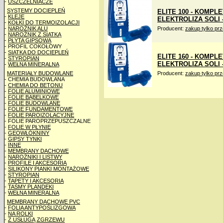
-
USZCZELNIACZE
SYSTEMY DOCIEPLEŃ
ELITE 100 - KOMPL
-
KLEJE
ELEKTROLIZA SOLI -
-
KOŁKI DO TERMOIZOLACJI
-
NAROŻNIK ALU
Producent:
zakup tylko pr
-
NAROŻNIK Z SIATKĄ
-
PŁYTA GIPSOWA
- PROFIL COKOŁOWY
-
SIATKA DO DOCIEPLEŃ
ELITE 160 - KOMPL
-
STYROPIAN
ELEKTROLIZA SOLI -
-
WEŁNA MINERALNA
MATERIAŁY BUDOWLANE
Producent:
zakup tylko pr
- CHEMIA BUDOWLANA
-
CHEMIA DO BETONU
-
FOLIE ALUMINIOWE
-
FOLIE BĄBELKOWE
-
FOLIE BUDOWLANE
-
FOLIE FUNDAMENTOWE
-
FOLIE PAROIZOLACYJNE
- FOLIE PAROPRZEPUSZCZALNE
-
FOLIE W PŁYNIE
-
GEOWŁÓKNINY
-
GIPSY TYNKI
-
INNE
-
MEMBRANY DACHOWE
-
NAROŻNIKI I LISTWY
-
PROFILE I AKCESORIA
-
SILIKONY PIANKI MONTAŻOWE
-
STYROPIAN
-
TAPETY I AKCESORIA
-
TAŚMY PLANDEKI
-
WEŁNA MINERALNA
MEMBRANY DACHOWE PVC
-
FOLIA ANTYPOŚLIZGOWA
-
NA ROLKI
-
Z USŁUGĄ ZGRZEWU