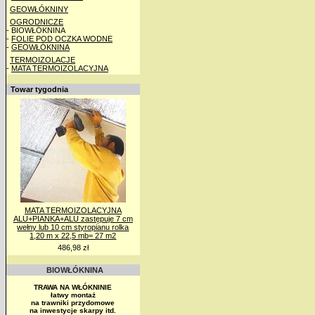
GEOWŁÓKNINY
OGRODNICZE
- BIOWŁÓKNINA
-
FOLIE POD OCZKA WODNE
-
GEOWŁÓKNINA
TERMOIZOLACJE
-
MATA TERMOIZOLACYJNA
Towar tygodnia
MATA TERMOIZOLACYJNA
ALU+PIANKA+ALU zastępuje 7 cm
wełny lub 10 cm styropianu rolka
1,20 m x 22,5 mb= 27 m2
486,98 zł
BIOWŁÓKNINA
TRAWA NA WŁÓKNINIE
łatwy montaż
na trawniki przydomowe
na inwestycje skarpy itd.