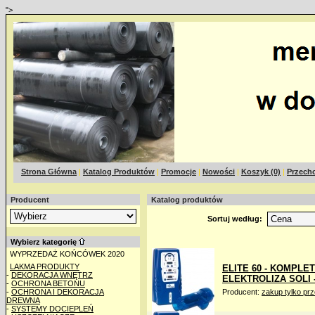
">
Strona Główna
|
Katalog Produktów
|
Promocje
|
Nowości
|
Koszyk (0)
|
Przecho
Producent
Katalog produktów
Sortuj według:
Wybierz kategorię
WYPRZEDAŻ KOŃCÓWEK 2020
LAKMA PRODUKTY
ELITE 60 - KOMPLE
-
DEKORACJA WNĘTRZ
ELEKTROLIZA SOLI -
-
OCHRONA BETONU
-
OCHRONA I DEKORACJA
Producent:
zakup tylko pr
DREWNA
-
SYSTEMY DOCIEPLEŃ