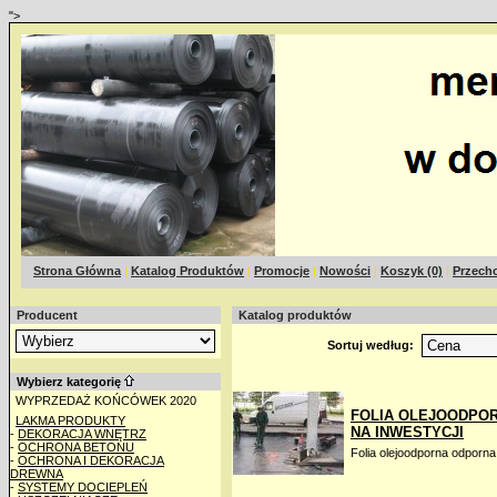
">
Strona Główna
|
Katalog Produktów
|
Promocje
|
Nowości
|
Koszyk (0)
|
Przecho
Producent
Katalog produktów
Sortuj według:
Wybierz kategorię
WYPRZEDAŻ KOŃCÓWEK 2020
FOLIA OLEJOODPOR
LAKMA PRODUKTY
NA INWESTYCJI
-
DEKORACJA WNĘTRZ
-
OCHRONA BETONU
Folia olejoodporna odpor
-
OCHRONA I DEKORACJA
DREWNA
-
SYSTEMY DOCIEPLEŃ