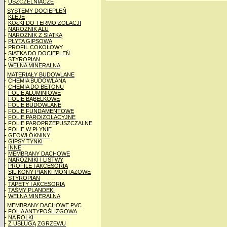
-
USZCZELNIACZE
SYSTEMY DOCIEPLEŃ
-
KLEJE
-
KOŁKI DO TERMOIZOLACJI
-
NAROŻNIK ALU
-
NAROŻNIK Z SIATKĄ
-
PŁYTA GIPSOWA
- PROFIL COKOŁOWY
-
SIATKA DO DOCIEPLEŃ
-
STYROPIAN
-
WEŁNA MINERALNA
MATERIAŁY BUDOWLANE
- CHEMIA BUDOWLANA
-
CHEMIA DO BETONU
-
FOLIE ALUMINIOWE
-
FOLIE BĄBELKOWE
-
FOLIE BUDOWLANE
-
FOLIE FUNDAMENTOWE
-
FOLIE PAROIZOLACYJNE
- FOLIE PAROPRZEPUSZCZALNE
-
FOLIE W PŁYNIE
-
GEOWŁÓKNINY
-
GIPSY TYNKI
-
INNE
-
MEMBRANY DACHOWE
-
NAROŻNIKI I LISTWY
-
PROFILE I AKCESORIA
-
SILIKONY PIANKI MONTAŻOWE
-
STYROPIAN
-
TAPETY I AKCESORIA
-
TAŚMY PLANDEKI
-
WEŁNA MINERALNA
MEMBRANY DACHOWE PVC
-
FOLIA ANTYPOŚLIZGOWA
-
NA ROLKI
-
Z USŁUGĄ ZGRZEWU