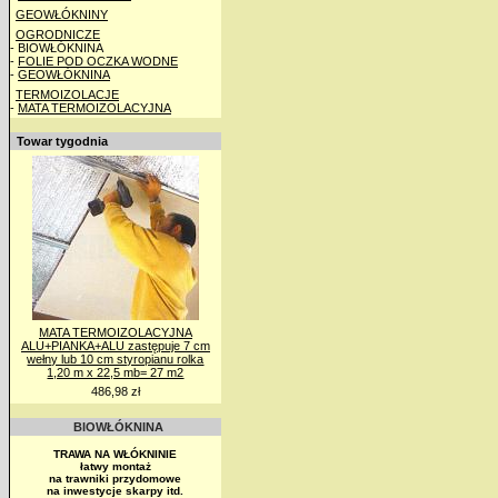
GEOWŁÓKNINY
OGRODNICZE
- BIOWŁÓKNINA
-
FOLIE POD OCZKA WODNE
-
GEOWŁÓKNINA
TERMOIZOLACJE
-
MATA TERMOIZOLACYJNA
Towar tygodnia
MATA TERMOIZOLACYJNA
ALU+PIANKA+ALU zastępuje 7 cm
wełny lub 10 cm styropianu rolka
1,20 m x 22,5 mb= 27 m2
486,98 zł
BIOWŁÓKNINA
TRAWA NA WŁÓKNINIE
łatwy montaż
na trawniki przydomowe
na inwestycje skarpy itd.