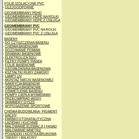
FOLIE IZOLACYJNE PVC
-
OLEJOODPORNE
GEOMEMBRANY PEHD
-
GEOMEMBRANY HDPE NA ROLKI
-
GEOMEMBRANY HDPE Z USŁUGĄ
GEOMEMBRANY PVC
- GEOMEMBRANY PVC NA ROLKI
-
GEOMEMBRANY PVC Z USŁUGĄ
BASENY
-
DO CZYSZCZENIA BASENU
-
CHEMIA BASENOWA
-
DOZOWANIE POMIAR
-
DRABINKI BASENOWE
-
ELEKTROLIZA SOLI
-
FILTRY POMPY PIASEK
-
FOLIE BASENOWE
-
GEOWŁÓKNINA BASENOWA
-
KSZTAŁTKI RURY ZAWORY
-
LAMPY UV
-
MONTAŻ NIECKI BASENOWEJ
-
NAKRYCIA BASENÓW
-
OBRZEŻA BASENOWE
-
OŚWIETLENIE BASENU
-
POMPY CIEPŁA WYMIENNIKI
-
PRZECIWPRĄD WODY
-
SKIMMERY DYSZE
-
WYPOSAŻENIE SPORTOWE
CHEMIA BUDOWLANA- PIGMENT
-
DACHY
-
FARBA FOTOKATALITYCZNA
-
ŁAZIENKI I KUCHNIE
-
MALOWANIE ELEWACJI I FASAD
-
MALOWANIE WNĘTRZ
-
POSADZKI I KOSTKA BRUKOWA
-
TARASY I BALKONY