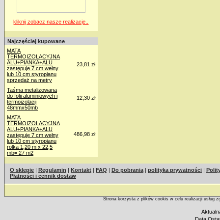
kliknij zobacz nasze realizacje..
Najczęściej kupowane
MATA
TERMOIZOLACYJNA
ALU+PIANKA+ALU
23,81 zł
zastępuje 7 cm wełny
lub 10 cm styropianu
sprzedaż na metry
Taśma metalizowana
do folii aluminiowych i
12,30 zł
termoizolacji
48mmx50mb
MATA
TERMOIZOLACYJNA
ALU+PIANKA+ALU
486,98 zł
zastępuje 7 cm wełny
lub 10 cm styropianu
rolka 1,20 m x 22,5
mb= 27 m2
O sklepie
|
Regulamin
|
Kontakt
|
FAQ
|
Do pobrania
|
polityka prywatności
|
Polit
Płatności i cennik dostaw
Strona korzysta z plików cookis w celu realizacji usług 
Aktualn
Data Ostat