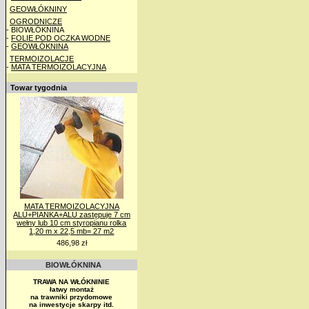
GEOWŁÓKNINY
OGRODNICZE
- BIOWŁÓKNINA
-
FOLIE POD OCZKA WODNE
-
GEOWŁÓKNINA
TERMOIZOLACJE
-
MATA TERMOIZOLACYJNA
Towar tygodnia
MATA TERMOIZOLACYJNA
ALU+PIANKA+ALU zastępuje 7 cm
wełny lub 10 cm styropianu rolka
1,20 m x 22,5 mb= 27 m2
486,98 zł
BIOWŁÓKNINA
TRAWA NA WŁÓKNINIE
łatwy montaż
na trawniki przydomowe
na inwestycje skarpy itd.