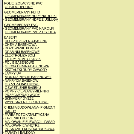
FOLIE IZOLACYJNE PVC
-
OLEJOODPORNE
GEOMEMBRANY PEHD
-
GEOMEMBRANY HDPE NA ROLKI
-
GEOMEMBRANY HDPE Z USŁUGĄ
GEOMEMBRANY PVC
- GEOMEMBRANY PVC NA ROLKI
-
GEOMEMBRANY PVC Z USŁUGĄ
BASENY
-
DO CZYSZCZENIA BASENU
-
CHEMIA BASENOWA
-
DOZOWANIE POMIAR
-
DRABINKI BASENOWE
-
ELEKTROLIZA SOLI
-
FILTRY POMPY PIASEK
-
FOLIE BASENOWE
-
GEOWŁÓKNINA BASENOWA
-
KSZTAŁTKI RURY ZAWORY
-
LAMPY UV
-
MONTAŻ NIECKI BASENOWEJ
-
NAKRYCIA BASENÓW
-
OBRZEŻA BASENOWE
-
OŚWIETLENIE BASENU
-
POMPY CIEPŁA WYMIENNIKI
-
PRZECIWPRĄD WODY
-
SKIMMERY DYSZE
-
WYPOSAŻENIE SPORTOWE
CHEMIA BUDOWLANA- PIGMENT
-
DACHY
-
FARBA FOTOKATALITYCZNA
-
ŁAZIENKI I KUCHNIE
-
MALOWANIE ELEWACJI I FASAD
-
MALOWANIE WNĘTRZ
-
POSADZKI I KOSTKA BRUKOWA
-
TARASY I BALKONY