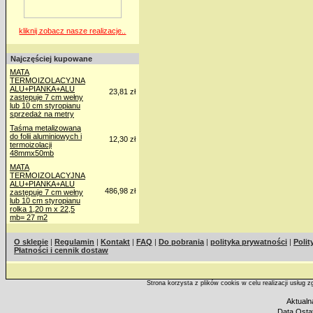
kliknij zobacz nasze realizacje..
Najczęściej kupowane
MATA
TERMOIZOLACYJNA
ALU+PIANKA+ALU
23,81 zł
zastępuje 7 cm wełny
lub 10 cm styropianu
sprzedaż na metry
Taśma metalizowana
do folii aluminiowych i
12,30 zł
termoizolacji
48mmx50mb
MATA
TERMOIZOLACYJNA
ALU+PIANKA+ALU
486,98 zł
zastępuje 7 cm wełny
lub 10 cm styropianu
rolka 1,20 m x 22,5
mb= 27 m2
O sklepie
|
Regulamin
|
Kontakt
|
FAQ
|
Do pobrania
|
polityka prywatności
|
Polit
Płatności i cennik dostaw
Strona korzysta z plików cookis w celu realizacji usług 
Aktualn
Data Ostat