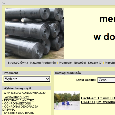
">
Strona Główna
|
Katalog Produktów
|
Promocje
|
Nowości
|
Koszyk (0)
|
Przecho
Producent
Katalog produktów
Sortuj według:
Wybierz kategorię
WYPRZEDAŻ KOŃCÓWEK 2020
LAKMA PRODUKTY
DachGam 1,5 mm FO
-
DEKORACJA WNĘTRZ
DACHU 1,0m szeroko
-
OCHRONA BETONU
-
OCHRONA I DEKORACJA
DREWNA
-
SYSTEMY DOCIEPLEŃ