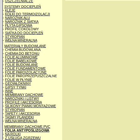
-
USZCZELNIACZE
SYSTEMY DOCIEPLEŃ
-
KLEJE
-
KOŁKI DO TERMOIZOLACJI
-
NAROŻNIK ALU
-
NAROŻNIK Z SIATKĄ
-
PŁYTA GIPSOWA
- PROFIL COKOŁOWY
-
SIATKA DO DOCIEPLEŃ
-
STYROPIAN
-
WEŁNA MINERALNA
MATERIAŁY BUDOWLANE
- CHEMIA BUDOWLANA
-
CHEMIA DO BETONU
-
FOLIE ALUMINIOWE
-
FOLIE BĄBELKOWE
-
FOLIE BUDOWLANE
-
FOLIE FUNDAMENTOWE
-
FOLIE PAROIZOLACYJNE
- FOLIE PAROPRZEPUSZCZALNE
-
FOLIE W PŁYNIE
-
GEOWŁÓKNINY
-
GIPSY TYNKI
-
INNE
-
MEMBRANY DACHOWE
-
NAROŻNIKI I LISTWY
-
PROFILE I AKCESORIA
-
SILIKONY PIANKI MONTAŻOWE
-
STYROPIAN
-
TAPETY I AKCESORIA
-
TAŚMY PLANDEKI
-
WEŁNA MINERALNA
MEMBRANY DACHOWE PVC
-
FOLIA ANTYPOŚLIZGOWA
-
NA ROLKI
-
Z USŁUGĄ ZGRZEWU