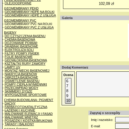
-
OLEJOODPORNE
102,09 zł
GEOMEMBRANY PEHD
-
GEOMEMBRANY HDPE NA ROLKI
-
GEOMEMBRANY HDPE Z USŁUGĄ
Galeria
GEOMEMBRANY PVC
- GEOMEMBRANY PVC NA ROLKI
-
GEOMEMBRANY PVC Z USŁUGĄ
BASENY
-
DO CZYSZCZENIA BASENU
-
CHEMIA BASENOWA
-
DOZOWANIE POMIAR
-
DRABINKI BASENOWE
-
ELEKTROLIZA SOLI
-
FILTRY POMPY PIASEK
-
FOLIE BASENOWE
-
GEOWŁÓKNINA BASENOWA
-
KSZTAŁTKI RURY ZAWORY
-
LAMPY UV
Dodaj Komentarz
-
MONTAŻ NIECKI BASENOWEJ
-
NAKRYCIA BASENÓW
Ocena
-
OBRZEŻA BASENOWE
-
OŚWIETLENIE BASENU
-
POMPY CIEPŁA WYMIENNIKI
-
PRZECIWPRĄD WODY
-
SKIMMERY DYSZE
-
WYPOSAŻENIE SPORTOWE
CHEMIA BUDOWLANA- PIGMENT
-
DACHY
-
FARBA FOTOKATALITYCZNA
-
ŁAZIENKI I KUCHNIE
Zapytaj o szczegóły
-
MALOWANIE ELEWACJI I FASAD
-
MALOWANIE WNĘTRZ
Imię i nazwisko:
-
POSADZKI I KOSTKA BRUKOWA
-
TARASY I BALKONY
E-mail: