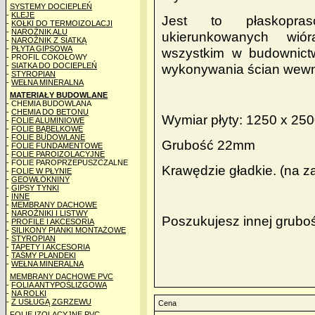
SYSTEMY DOCIEPLEŃ
-
KLEJE
Jest to płaskopra
-
KOŁKI DO TERMOIZOLACJI
-
NAROŻNIK ALU
ukierunkowanych wió
-
NAROŻNIK Z SIATKĄ
-
PŁYTA GIPSOWA
wszystkim w budownictw
- PROFIL COKOŁOWY
-
SIATKA DO DOCIEPLEŃ
wykonywania ścian wewnę
-
STYROPIAN
-
WEŁNA MINERALNA
MATERIAŁY BUDOWLANE
- CHEMIA BUDOWLANA
-
CHEMIA DO BETONU
Wymiar płyty: 1250 x 25
-
FOLIE ALUMINIOWE
-
FOLIE BĄBELKOWE
-
FOLIE BUDOWLANE
Grubość 22mm
-
FOLIE FUNDAMENTOWE
-
FOLIE PAROIZOLACYJNE
- FOLIE PAROPRZEPUSZCZALNE
Krawędzie gładkie. (na 
-
FOLIE W PŁYNIE
-
GEOWŁÓKNINY
-
GIPSY TYNKI
-
INNE
-
MEMBRANY DACHOWE
-
NAROŻNIKI I LISTWY
Poszukujesz innej grubo
-
PROFILE I AKCESORIA
-
SILIKONY PIANKI MONTAŻOWE
-
STYROPIAN
-
TAPETY I AKCESORIA
-
TAŚMY PLANDEKI
-
WEŁNA MINERALNA
MEMBRANY DACHOWE PVC
-
FOLIA ANTYPOŚLIZGOWA
-
NA ROLKI
-
Z USŁUGĄ ZGRZEWU
Cena
FOLIE IZOLACYJNE PVC