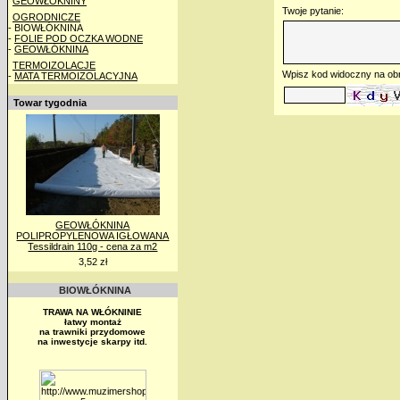
GEOWŁÓKNINY
Twoje pytanie:
OGRODNICZE
- BIOWŁÓKNINA
-
FOLIE POD OCZKA WODNE
-
GEOWŁÓKNINA
TERMOIZOLACJE
Wpisz kod widoczny na ob
-
MATA TERMOIZOLACYJNA
Towar tygodnia
GEOWŁÓKNINA
POLIPROPYLENOWA IGŁOWANA
Tessildrain 110g - cena za m2
3,52 zł
BIOWŁÓKNINA
TRAWA NA WŁÓKNINIE
łatwy montaż
na trawniki przydomowe
na inwestycje skarpy itd.