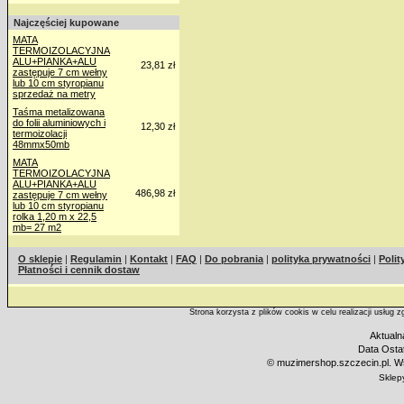
Najczęściej kupowane
MATA
TERMOIZOLACYJNA
ALU+PIANKA+ALU
23,81 zł
zastępuje 7 cm wełny
lub 10 cm styropianu
sprzedaż na metry
Taśma metalizowana
do folii aluminiowych i
12,30 zł
termoizolacji
48mmx50mb
MATA
TERMOIZOLACYJNA
ALU+PIANKA+ALU
486,98 zł
zastępuje 7 cm wełny
lub 10 cm styropianu
rolka 1,20 m x 22,5
mb= 27 m2
O sklepie
|
Regulamin
|
Kontakt
|
FAQ
|
Do pobrania
|
polityka prywatności
|
Polit
Płatności i cennik dostaw
Strona korzysta z plików cookis w celu realizacji usług 
Aktualn
Data Ostat
©
muzimershop.szczecin.pl. Ws
Sklep