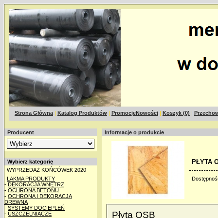
Strona Główna
|
Katalog Produktów
|
PromocjeNowości
|
Koszyk (0)
|
Przechow
Producent
Informacje o produkcie
PŁYTA O
Wybierz kategorię
WYPRZEDAŻ KOŃCÓWEK 2020
LAKMA PRODUKTY
Dostępnoś
-
DEKORACJA WNĘTRZ
-
OCHRONA BETONU
-
OCHRONA I DEKORACJA
DREWNA
-
SYSTEMY DOCIEPLEŃ
Płyta OSB
-
USZCZELNIACZE