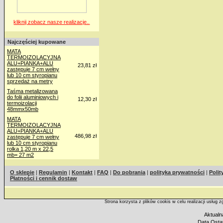
kliknij zobacz nasze realizacje..
Najczęściej kupowane
MATA
TERMOIZOLACYJNA
ALU+PIANKA+ALU
23,81 zł
zastępuje 7 cm wełny
lub 10 cm styropianu
sprzedaż na metry
Taśma metalizowana
do folii aluminiowych i
12,30 zł
termoizolacji
48mmx50mb
MATA
TERMOIZOLACYJNA
ALU+PIANKA+ALU
486,98 zł
zastępuje 7 cm wełny
lub 10 cm styropianu
rolka 1,20 m x 22,5
mb= 27 m2
O sklepie
|
Regulamin
|
Kontakt
|
FAQ
|
Do pobrania
|
polityka prywatności
|
Polit
Płatności i cennik dostaw
Strona korzysta z plików cookis w celu realizacji usług 
Aktualn
Data Ostat