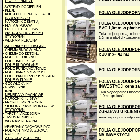
-
USZCZELNIACZE
SYSTEMY DOCIEPLEŃ
-
KLEJE
FOLIA OLEJODPORNA
-
KOŁKI DO TERMOIZOLACJI
-
NAROŻNIK ALU
-
NAROŻNIK Z SIATKĄ
FOLIA OLEJOODPO
-
PŁYTA GIPSOWA
PVC 1,0mm w płachc
- PROFIL COKOŁOWY
-
SIATKA DO DOCIEPLEŃ
Folia olejoodporna, odpo
-
STYROPIAN
1,0mm grubości - zgrzewa
-
WEŁNA MINERALNA
MATERIAŁY BUDOWLANE
FOLIA OLEJOODPORNA
- CHEMIA BUDOWLANA
-
CHEMIA DO BETONU
x 20 mb= 42 m2
-
FOLIE ALUMINIOWE
-
FOLIE BĄBELKOWE
-
FOLIE BUDOWLANE
-
FOLIE FUNDAMENTOWE
FOLIA OLEJODPORNA 
-
FOLIE PAROIZOLACYJNE
- FOLIE PAROPRZEPUSZCZALNE
-
FOLIE W PŁYNIE
FOLIA OLEJOODPOR
-
GEOWŁÓKNINY
INWESTYCJI cena za
-
GIPSY TYNKI
-
INNE
Folia olejoodporna.Odporn
-
MEMBRANY DACHOWE
-1,0mm grubość
-
NAROŻNIKI I LISTWY
-
PROFILE I AKCESORIA
-
SILIKONY PIANKI MONTAŻOWE
FOLIA OLEJOODPORN
-
STYROPIAN
ZGRZEWU U KLIENTA
-
TAPETY I AKCESORIA
-
TAŚMY PLANDEKI
Folia olejoodporna odpor
-
WEŁNA MINERALNA
MEMBRANY DACHOWE PVC
FOLIA OLEJOODPOR
-
FOLIA ANTYPOŚLIZGOWA
-
NA ROLKI
NA INWESTYCJI
-
Z USŁUGĄ ZGRZEWU