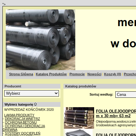
">
Strona Główna
|
Katalog Produktów
|
Promocje
|
Nowości
|
Koszyk (0)
|
Przecho
Producent
Katalog produktów
Sortuj według:
Wybierz kategorię
WYPRZEDAŻ KOŃCÓWEK 2020
FOLIA OLEJOODPORNA
LAKMA PRODUKTY
m x 30 mb= 63 m2
-
DEKORACJA WNĘTRZ
Olejoodporna,wodoszcz
-
OCHRONA BETONU
środowiskach agresywnych
-
OCHRONA I DEKORACJA
DREWNA
-
SYSTEMY DOCIEPLEŃ
FOLIA OLEJODPORNA 