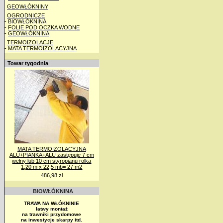
GEOWŁÓKNINY
OGRODNICZE
- BIOWŁÓKNINA
-
FOLIE POD OCZKA WODNE
-
GEOWŁÓKNINA
TERMOIZOLACJE
-
MATA TERMOIZOLACYJNA
Towar tygodnia
MATA TERMOIZOLACYJNA
ALU+PIANKA+ALU zastępuje 7 cm
wełny lub 10 cm styropianu rolka
1,20 m x 22,5 mb= 27 m2
486,98 zł
BIOWŁÓKNINA
TRAWA NA WŁÓKNINIE
łatwy montaż
na trawniki przydomowe
na inwestycje skarpy itd.