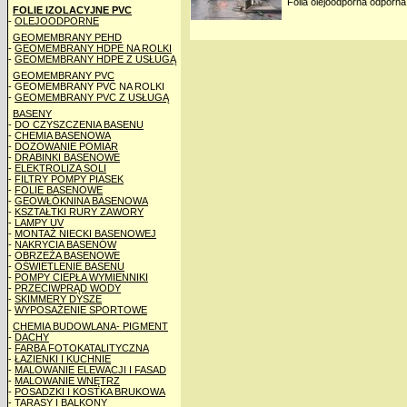
Folia olejoodporna odpor
FOLIE IZOLACYJNE PVC
-
OLEJOODPORNE
GEOMEMBRANY PEHD
-
GEOMEMBRANY HDPE NA ROLKI
-
GEOMEMBRANY HDPE Z USŁUGĄ
GEOMEMBRANY PVC
- GEOMEMBRANY PVC NA ROLKI
-
GEOMEMBRANY PVC Z USŁUGĄ
BASENY
-
DO CZYSZCZENIA BASENU
-
CHEMIA BASENOWA
-
DOZOWANIE POMIAR
-
DRABINKI BASENOWE
-
ELEKTROLIZA SOLI
-
FILTRY POMPY PIASEK
-
FOLIE BASENOWE
-
GEOWŁÓKNINA BASENOWA
-
KSZTAŁTKI RURY ZAWORY
-
LAMPY UV
-
MONTAŻ NIECKI BASENOWEJ
-
NAKRYCIA BASENÓW
-
OBRZEŻA BASENOWE
-
OŚWIETLENIE BASENU
-
POMPY CIEPŁA WYMIENNIKI
-
PRZECIWPRĄD WODY
-
SKIMMERY DYSZE
-
WYPOSAŻENIE SPORTOWE
CHEMIA BUDOWLANA- PIGMENT
-
DACHY
-
FARBA FOTOKATALITYCZNA
-
ŁAZIENKI I KUCHNIE
-
MALOWANIE ELEWACJI I FASAD
-
MALOWANIE WNĘTRZ
-
POSADZKI I KOSTKA BRUKOWA
-
TARASY I BALKONY