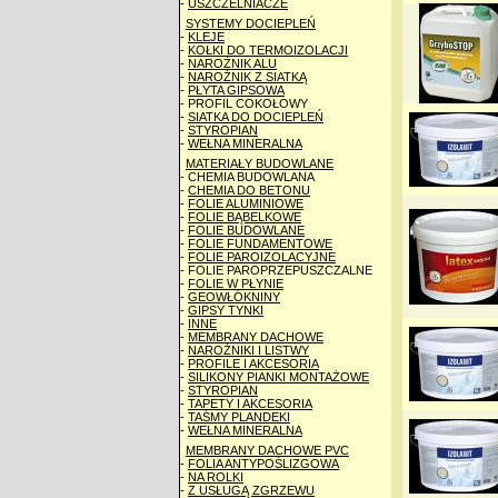
-
USZCZELNIACZE
SYSTEMY DOCIEPLEŃ
-
KLEJE
-
KOŁKI DO TERMOIZOLACJI
-
NAROŻNIK ALU
-
NAROŻNIK Z SIATKĄ
-
PŁYTA GIPSOWA
- PROFIL COKOŁOWY
-
SIATKA DO DOCIEPLEŃ
-
STYROPIAN
-
WEŁNA MINERALNA
MATERIAŁY BUDOWLANE
- CHEMIA BUDOWLANA
-
CHEMIA DO BETONU
-
FOLIE ALUMINIOWE
-
FOLIE BĄBELKOWE
-
FOLIE BUDOWLANE
-
FOLIE FUNDAMENTOWE
-
FOLIE PAROIZOLACYJNE
- FOLIE PAROPRZEPUSZCZALNE
-
FOLIE W PŁYNIE
-
GEOWŁÓKNINY
-
GIPSY TYNKI
-
INNE
-
MEMBRANY DACHOWE
-
NAROŻNIKI I LISTWY
-
PROFILE I AKCESORIA
-
SILIKONY PIANKI MONTAŻOWE
-
STYROPIAN
-
TAPETY I AKCESORIA
-
TAŚMY PLANDEKI
-
WEŁNA MINERALNA
MEMBRANY DACHOWE PVC
-
FOLIA ANTYPOŚLIZGOWA
-
NA ROLKI
-
Z USŁUGĄ ZGRZEWU