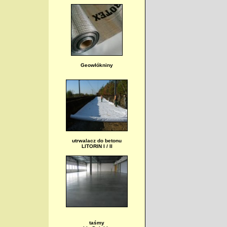
Geowłókniny
utrwalacz do betonu
LITORIN I / II
taśmy