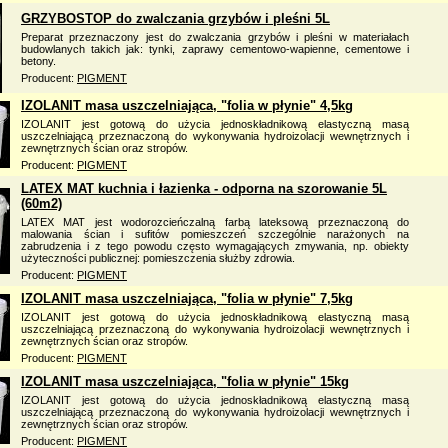
GRZYBOSTOP do zwalczania grzybów i pleśni 5L
Preparat przeznaczony jest do zwalczania grzybów i pleśni w materiałach
budowlanych takich jak: tynki, zaprawy cementowo-wapienne, cementowe i
betony.
Producent:
PIGMENT
IZOLANIT masa uszczelniająca, "folia w płynie" 4,5kg
IZOLANIT jest gotową do użycia jednoskładnikową elastyczną masą
uszczelniającą przeznaczoną do wykonywania hydroizolacji wewnętrznych i
zewnętrznych ścian oraz stropów.
Producent:
PIGMENT
LATEX MAT kuchnia i łazienka - odporna na szorowanie 5L
(60m2)
LATEX MAT jest wodorozcieńczalną farbą lateksową przeznaczoną do
malowania ścian i sufitów pomieszczeń szczególnie narażonych na
zabrudzenia i z tego powodu często wymagających zmywania, np. obiekty
użyteczności publicznej: pomieszczenia służby zdrowia.
Producent:
PIGMENT
IZOLANIT masa uszczelniająca, "folia w płynie" 7,5kg
IZOLANIT jest gotową do użycia jednoskładnikową elastyczną masą
uszczelniającą przeznaczoną do wykonywania hydroizolacji wewnętrznych i
zewnętrznych ścian oraz stropów.
Producent:
PIGMENT
IZOLANIT masa uszczelniająca, "folia w płynie" 15kg
IZOLANIT jest gotową do użycia jednoskładnikową elastyczną masą
uszczelniającą przeznaczoną do wykonywania hydroizolacji wewnętrznych i
zewnętrznych ścian oraz stropów.
Producent:
PIGMENT