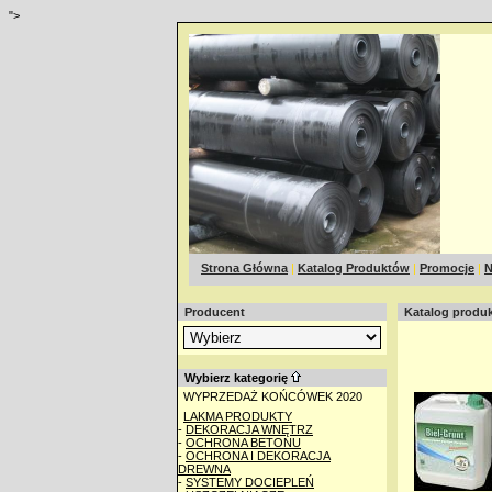
">
Strona Główna
|
Katalog Produktów
|
Promocje
|
N
Producent
Katalog produ
Wybierz kategorię
WYPRZEDAŻ KOŃCÓWEK 2020
LAKMA PRODUKTY
-
DEKORACJA WNĘTRZ
-
OCHRONA BETONU
-
OCHRONA I DEKORACJA
DREWNA
-
SYSTEMY DOCIEPLEŃ