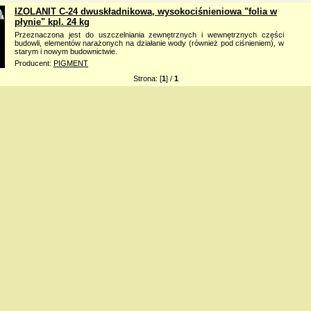
IZOLANIT C-24 dwuskładnikowa, wysokociśnieniowa "folia w
płynie" kpl. 24 kg
Przeznaczona jest do uszczelniania zewnętrznych i wewnętrznych części
budowli, elementów narażonych na działanie wody (również pod ciśnieniem), w
starym i nowym budownictwie.
Producent:
PIGMENT
Strona: [
1
] /
1