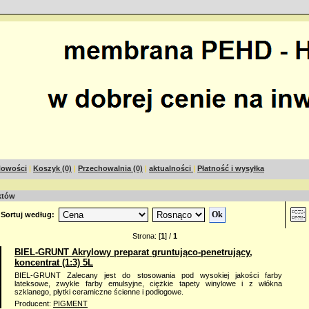
owości
|
Koszyk (0)
|
Przechowalnia (0)
|
aktualności
|
Płatność i wysyłka
któw
Sortuj według:
Strona: [
1
] /
1
BIEL-GRUNT Akrylowy preparat gruntująco-penetrujący,
koncentrat (1:3) 5L
BIEL-GRUNT Zalecany jest do stosowania pod wysokiej jakości farby
lateksowe, zwykłe farby emulsyjne, ciężkie tapety winylowe i z włókna
szklanego, płytki ceramiczne ścienne i podłogowe.
Producent:
PIGMENT