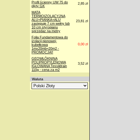
Profil ścienny UW 75 do
2,85 zł
płyty GK
MATA
TERMOIZOLACYJNA
ALU+PIANKA+ALU
23,81 zł
zastępuje 7 cm wełny lub
10 cm styropianu
sprzedaż na metry
Folia Fundamentowa do
izolacji pionowej-
0,00 zł
kubełkowa
1mx20mb=20m2 -
PROMOCJA!!
GEOWŁÓKNINA
POLIPROPYLENOWA
3,52 zł
IGŁOWANA Tessildrain
110g - cena za m2
Waluta