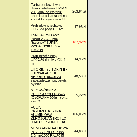
Farba epoksydowa
dwuskładnikowa,EPIMAL
263,84 zł
200, odp. na czynniki
chemiczne i atestami na
kontakt z zywnością 5L
Profil główny sufitowy
17,96 zł
CD60 do płyty GK 4m
TYNK AKRYLOWY
Porolit 25KG 2mm
187,92 zł
"baranek" SUPER
WYDAJNY!!! 1m2 =
10,93 zł
Profil przyścienny
14,96 zł
UD27/30 do płyty GK 4
m
LITORIN I i LITORIN II -
UTRWALACZ DO
40,59 zł
BETONU (utwardza,
zabezpiecza i pozbawia
pylenia)
GEOWŁÓKNINA
POLIPROPYLENOWA
5,22 zł
IGŁOWANA 200g - cena
za m2
FOLIA
PAROIZOLACYJNA
166,05 zł
ALUMINIOWA
ZBROJONA STROTEX
90 ALU - PROMOCJA!!
MEMBRANA DACHOWA
44,89 zł
PCV FATRAFOL 810V
1,5mm/2050 RAL7035