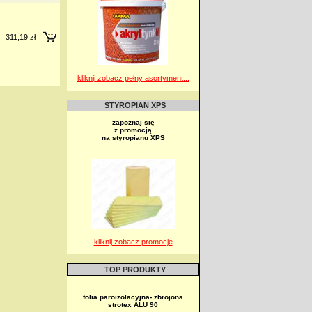
311,19 zł
kliknij zobacz pełny asortyment...
STYROPIAN XPS
zapoznaj się
z promocją
na styropianu XPS
kliknij zobacz promocje
TOP PRODUKTY
folia paroizolacyjna- zbrojona
strotex ALU 90