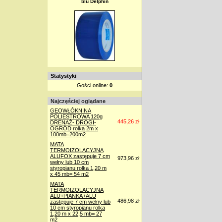
blu Delphin
Statystyki
Gości online:
0
Najczęściej oglądane
GEOWŁÓKNINA
POLIESTROWA 120g
445,26 zł
DRENAŻ- DROGI-
OGRÓD rolka 2m x
100mb=200m2
MATA
TERMOIZOLACYJNA
ALUFOX zastępuje 7 cm
973,96 zł
wełny lub 10 cm
styropianu rolka 1,20 m
x 45 mb= 54 m2
MATA
TERMOIZOLACYJNA
ALU+PIANKA+ALU
486,98 zł
zastępuje 7 cm wełny lub
10 cm styropianu rolka
1,20 m x 22,5 mb= 27
m2