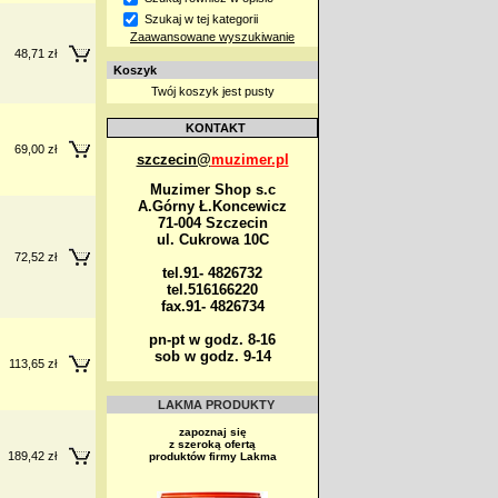
Szukaj w tej kategorii
Zaawansowane wyszukiwanie
48,71 zł
Koszyk
Twój koszyk jest pusty
KONTAKT
69,00 zł
szczecin@
muzimer.pl
Muzimer Shop s.c
A.Górny Ł.Koncewicz
71-004 Szczecin
ul. Cukrowa 10C
72,52 zł
tel.91- 4826732
tel.516166220
fax.91- 4826734
pn-pt w godz. 8-16
sob w godz. 9-14
113,65 zł
LAKMA PRODUKTY
zapoznaj się
z szeroką ofertą
189,42 zł
produktów firmy Lakma