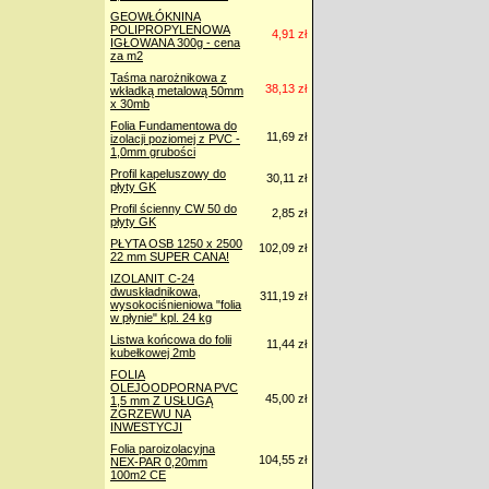
GEOWŁÓKNINA
POLIPROPYLENOWA
4,91 zł
IGŁOWANA 300g - cena
za m2
Taśma narożnikowa z
38,13 zł
wkładką metalową 50mm
x 30mb
Folia Fundamentowa do
11,69 zł
izolacji poziomej z PVC -
1,0mm grubości
Profil kapeluszowy do
30,11 zł
płyty GK
Profil ścienny CW 50 do
2,85 zł
płyty GK
PŁYTA OSB 1250 x 2500
102,09 zł
22 mm SUPER CANA!
IZOLANIT C-24
dwuskładnikowa,
311,19 zł
wysokociśnieniowa "folia
w płynie" kpl. 24 kg
Listwa końcowa do folii
11,44 zł
kubełkowej 2mb
FOLIA
OLEJOODPORNA PVC
45,00 zł
1,5 mm Z USŁUGĄ
ZGRZEWU NA
INWESTYCJI
Folia paroizolacyjna
104,55 zł
NEX-PAR 0,20mm
100m2 CE