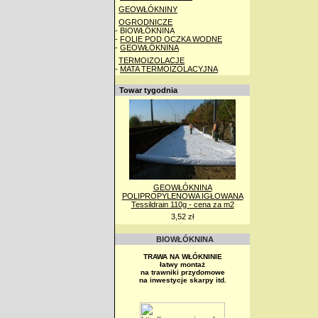
GEOWŁÓKNINY
OGRODNICZE
- BIOWŁÓKNINA
-
FOLIE POD OCZKA WODNE
-
GEOWŁÓKNINA
TERMOIZOLACJE
-
MATA TERMOIZOLACYJNA
Towar tygodnia
GEOWŁÓKNINA
POLIPROPYLENOWA IGŁOWANA
Tessildrain 110g - cena za m2
3,52 zł
BIOWŁÓKNINA
TRAWA NA WŁÓKNINIE
łatwy montaż
na trawniki przydomowe
na inwestycje skarpy itd.