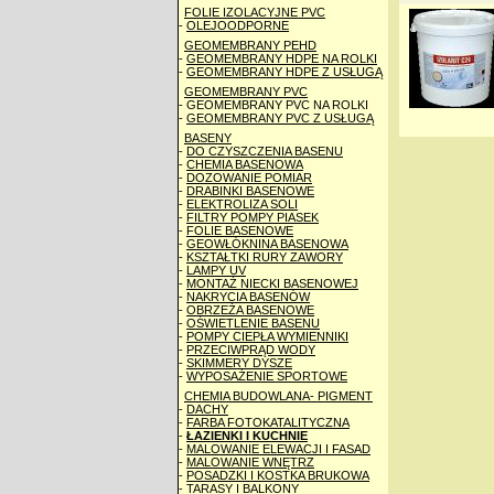
FOLIE IZOLACYJNE PVC
-
OLEJOODPORNE
GEOMEMBRANY PEHD
-
GEOMEMBRANY HDPE NA ROLKI
-
GEOMEMBRANY HDPE Z USŁUGĄ
GEOMEMBRANY PVC
- GEOMEMBRANY PVC NA ROLKI
-
GEOMEMBRANY PVC Z USŁUGĄ
BASENY
-
DO CZYSZCZENIA BASENU
-
CHEMIA BASENOWA
-
DOZOWANIE POMIAR
-
DRABINKI BASENOWE
-
ELEKTROLIZA SOLI
-
FILTRY POMPY PIASEK
-
FOLIE BASENOWE
-
GEOWŁÓKNINA BASENOWA
-
KSZTAŁTKI RURY ZAWORY
-
LAMPY UV
-
MONTAŻ NIECKI BASENOWEJ
-
NAKRYCIA BASENÓW
-
OBRZEŻA BASENOWE
-
OŚWIETLENIE BASENU
-
POMPY CIEPŁA WYMIENNIKI
-
PRZECIWPRĄD WODY
-
SKIMMERY DYSZE
-
WYPOSAŻENIE SPORTOWE
CHEMIA BUDOWLANA- PIGMENT
-
DACHY
-
FARBA FOTOKATALITYCZNA
-
ŁAZIENKI I KUCHNIE
-
MALOWANIE ELEWACJI I FASAD
-
MALOWANIE WNĘTRZ
-
POSADZKI I KOSTKA BRUKOWA
-
TARASY I BALKONY